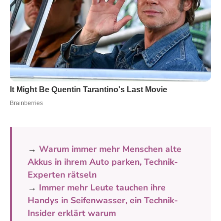
→
Warum immer mehr Menschen alte
Akkus in ihrem Auto parken, Technik-
Experten rätseln
→
Immer mehr Leute tauchen ihre
Handys in Seifenwasser, ein Technik-
Insider erklärt warum